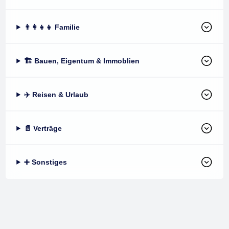
👨‍👩‍👧‍👧 Familie
🏗️ Bauen, Eigentum & Immoblien
✈️ Reisen & Urlaub
📄 Verträge
➕ Sonstiges