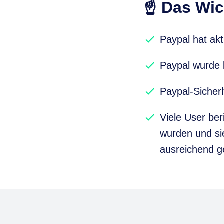
☝️ Das Wic
Paypal hat akt
Paypal wurde l
Paypal-Sicherh
Viele User be
wurden und si
ausreichend ge