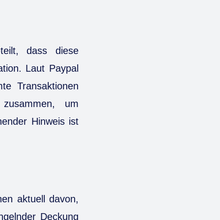
ilt, dass diese
ation. Laut Paypal
te Transaktionen
rn zusammen, um
hender Hinweis ist
hen aktuell davon,
gelnder Deckung