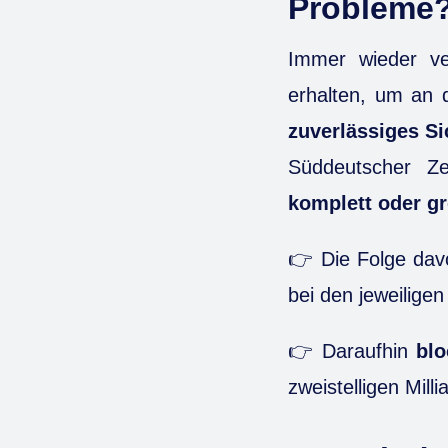
Probleme
Immer wieder v
erhalten, um an 
zuverlässiges S
Süddeutscher Ze
komplett oder gr
👉 Die Folge dav
bei den jeweiligen
👉 Daraufhin
blo
zweistelligen Mil