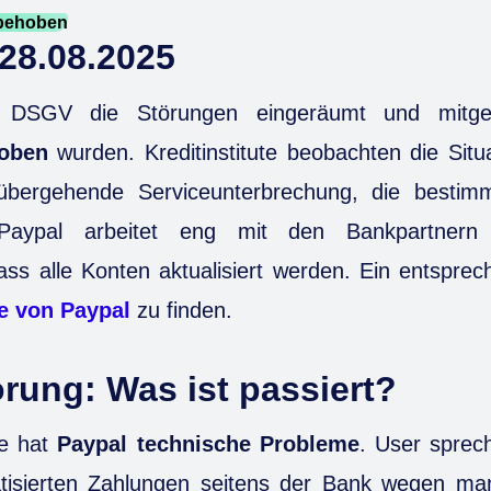
 behoben
28.08.2025
 DSGV die Störungen eingeräumt und mitgete
hoben
wurden. Kreditinstitute beobachten die Situ
übergehende Serviceunterbrechung, die bestimm
e. Paypal arbeitet eng mit den Bankpartne
dass alle Konten aktualisiert werden. Ein entsprec
te von Paypal
zu finden.
rung: Was ist passiert?
he hat
Paypal technische Probleme
. User sprec
tisierten Zahlungen seitens der Bank
wegen man