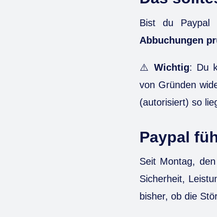
Bist du Paypal
Abbuchungen pr
⚠️
Wichtig
: Du 
von Gründen wider
(autorisiert) so li
Paypal füh
Seit Montag, den
Sicherheit, Leist
bisher, ob die S