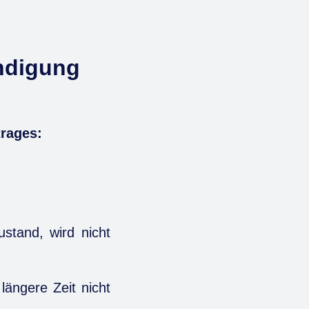
ündigung
trages:
stand, wird nicht
ängere Zeit nicht