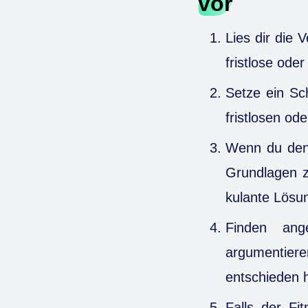
vor
Lies dir die
fristlose ode
Setze ein Sc
fristlosen od
Wenn du den 
Grundlagen z
kulante Lösun
Finden ang
argumentiere
entschieden 
Falls der Fi