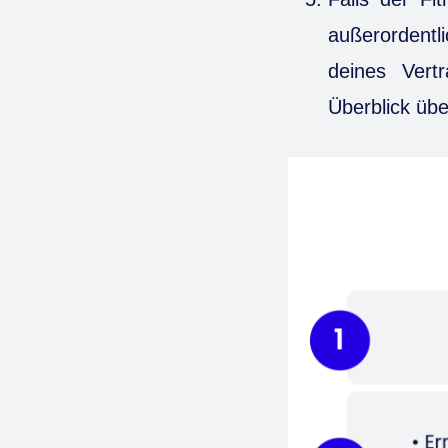
außerordentl
deines Vertr
Überblick übe