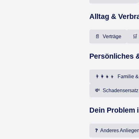
Alltag & Verb
📄 Verträge
Persönliches &
👨‍👩‍👧‍👦 Fa
💸 Schadensersatz
Dein Problem i
❓ Anderes Anliege