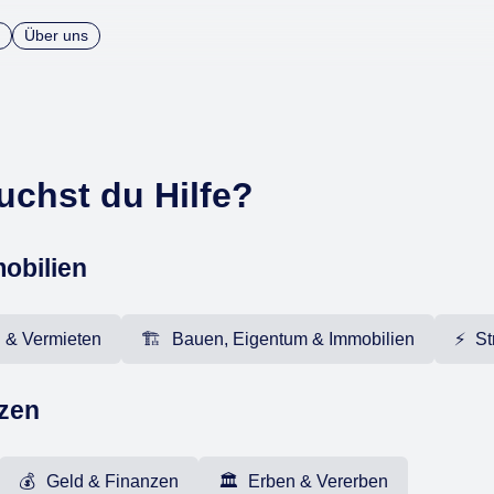
Über uns
uchst du Hilfe?
obilien
n & Vermieten
🏗️ Bauen, Eigentum & Immobilien
⚡ 
nzen
💰 Geld & Finanzen
🏛️ Erben & Vererben