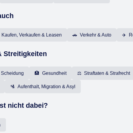
rauch
🛒 Kaufen, Verkaufen & Leasen
🚗 Verkehr & Auto
✈️
 Streitigkeiten
milie & Scheidung
🏥 Gesundheit
⚖️ Straftaten & Strafrecht
🛂 Aufenthalt, Migration & Asyl
st nicht dabei?
n