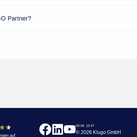
GO Partner?
08.08. 15:47
© 2026 Klugo GmbH
ngen auf