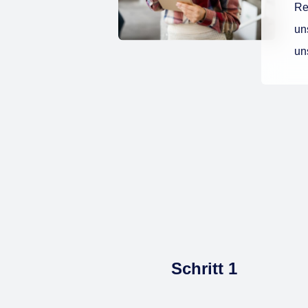
Re
un
un
Schritt 1