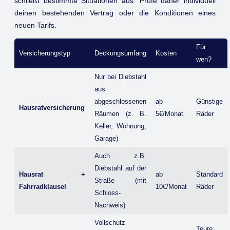
schließt bestimmte Situationen aus. Prüfe daher individuell
deinen bestehenden Vertrag oder die Konditionen eines
neuen Tarifs.
Für
Versicherungstyp
Deckungsumfang
Kosten
wen?
Nur bei Diebstahl
aus
abgeschlossenen
ab
Günstige
Hausratversicherung
Räumen (z. B.
5€/Monat
Räder
Keller, Wohnung,
Garage)
Auch z.B.
Diebstahl auf der
Hausrat +
ab
Standard
Straße (mit
Fahrradklausel
10€/Monat
Räder
Schloss-
Nachweis)
Vollschutz
Teure