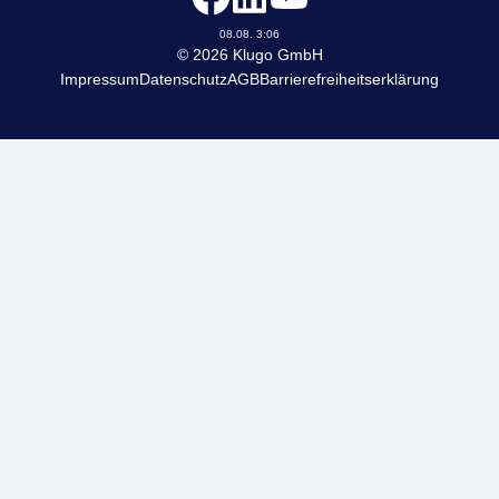
KLUGO
08.08. 3:06
© 2026 Klugo GmbH
Impressum
Datenschutz
AGB
Barrierefreiheitserklärung