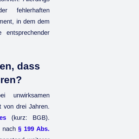
r fehlerhaften
oment, in dem dem
e entsprechender
en, dass
hren?
ei unwirksamen
t von drei Jahren.
es
(kurz: BGB).
en nach
§ 199 Abs.