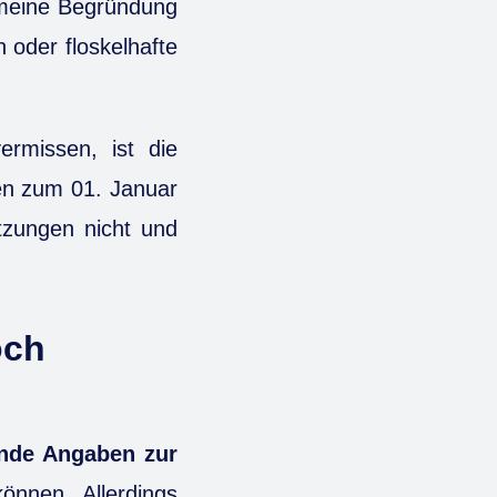
gemeine Begründung
 oder floskelhafte
rmissen, ist die
gen zum 01. Januar
tzungen nicht und
och
ende Angaben zur
nnen. Allerdings