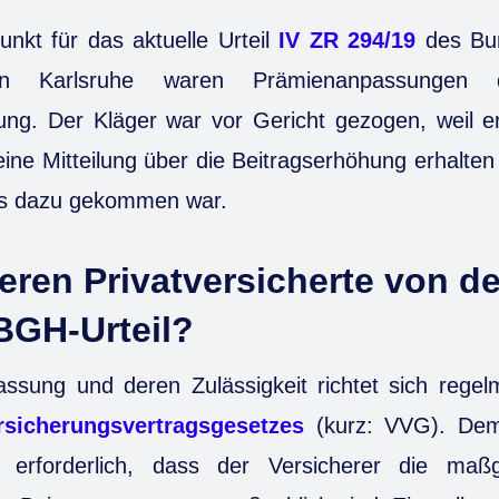
nkt für das aktuelle Urteil
IV ZR 294/19
des Bun
n Karlsruhe waren Prämienanpassungen
ung. Der Kläger war vor Gericht gezogen, weil e
ine Mitteilung über die Beitragserhöhung erhalten 
es dazu gekommen war.
ieren Privatversicherte von d
BGH-Urteil?
ssung und deren Zulässigkeit richtet sich rege
rsicherungsvertragsgesetzes
(kurz: VVG). Demn
 erforderlich, dass der Versicherer die maß