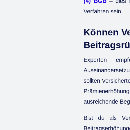
(4) BGB
– dies i
Verfahren sein.
Können Ve
Beitragsr
Experten empf
Auseinandersetz
sollten Versicher
Prämienerhöhung
ausreichende Beg
Bist du als Ver
Beitragserhöhung