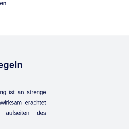
hen
egeln
ng ist an strenge
wirksam erachtet
g aufseiten des