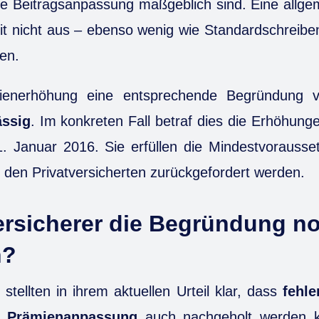
 die Beitragsanpassung maßgeblich sind. Eine all
izit nicht aus – ebenso wenig wie Standardschreiben
nen.
ienerhöhung eine entsprechende Begründung ve
ässig
. Im konkreten Fall betraf dies die Erhöhun
 Januar 2016. Sie erfüllen die Mindestvorausse
den Privatversicherten zurückgefordert werden.
rsicherer die Begründung n
n?
stellten in ihrem aktuellen Urteil klar, dass
fehl
 Prämienanpassung
auch nachgeholt werden kö