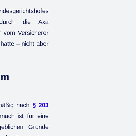
desgerichtshofes
 durch die Axa
r vom Versicherer
hatte – nicht aber
em
lmäßig nach
§ 203
ach ist für eine
geblichen Gründe