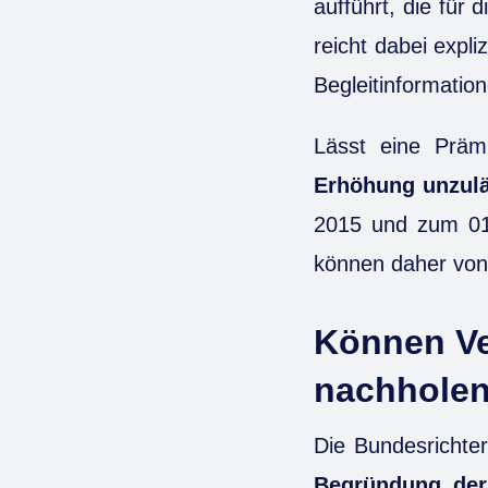
aufführt, die für
reicht dabei expl
Begleitinformatio
Lässt eine Präm
Erhöhung unzul
2015 und zum 01.
können daher von 
Können Ve
nachhole
Die Bundesrichter 
Begründung der