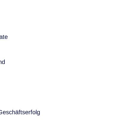
vate
nd
eschäftserfolg