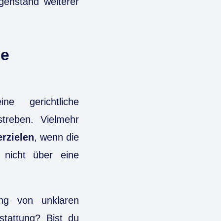
egenstand weiterer
ie
e gerichtliche
treben. Vielmehr
erzielen
, wenn die
nicht über eine
ung von unklaren
stattung? Bist du