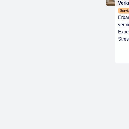
Verk
Servi
Erba
vermi
Exper
Stres