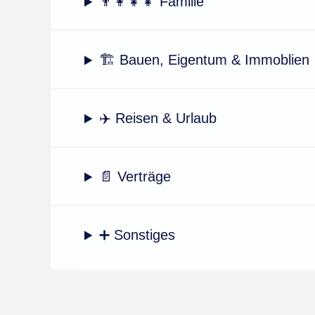
👨‍👩‍👧‍👧 Familie
🏗️ Bauen, Eigentum & Immoblien
✈️ Reisen & Urlaub
📄 Verträge
➕ Sonstiges