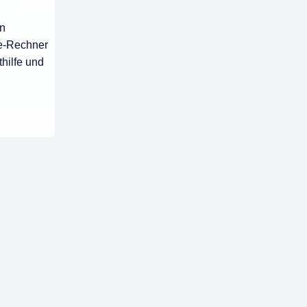
en
ne-Rechner
thilfe und