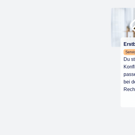
Erst
Servi
Du st
Konfl
passe
bei d
Recht