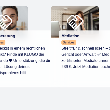
beratung
Mediation
ces
Services
eckst in einem rechtlichen
Streit fair & schnell lösen –
ikt? Finde mit KLUGO die
Gericht oder Anwalt! ✅ Medi
nde 🛡️ Unterstützung, die dir
zertifizierten Mediator:innen
er Lösung deines
239 €. Jetzt Mediation buch
sproblems hilft.