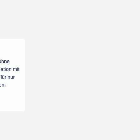
 ohne
ation mit
 für nur
en!