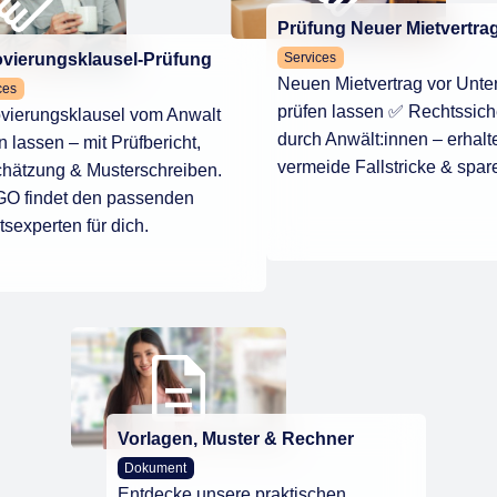
Prüfung Neuer Mietvertra
Services
vierungsklausel-Prüfung
Neuen Mietvertrag vor Unter
ces
prüfen lassen ✅ Rechtssich
vierungsklausel vom Anwalt
durch Anwält:innen – erhalte
n lassen – mit Prüfbericht,
vermeide Fallstricke & spar
chätzung & Musterschreiben.
O findet den passenden
sexperten für dich.
Vorlagen, Muster & Rechner
Dokument
Entdecke unsere praktischen