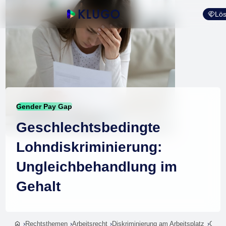
Lös
Gender Pay Gap
Geschlechtsbedingte
Lohndiskriminierung:
Ungleichbehandlung im
Gehalt
Rechtsthemen
Arbeitsrecht
Diskriminierung am Arbeitsplatz
Gesch