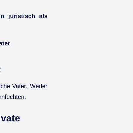
 juristisch als
atet
t
liche Vater. Weder
anfechten.
ivate