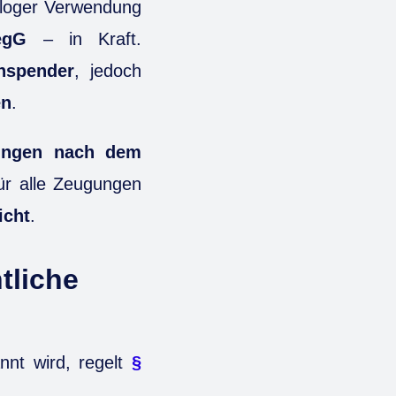
ologer Verwendung
egG
– in Kraft.
nspender
, jedoch
en
.
gungen nach dem
ür alle Zeugungen
icht
.
tliche
nnt wird, regelt
§