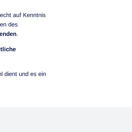
echt auf Kenntnis
ten des
penden
.
tliche
 dient und es ein