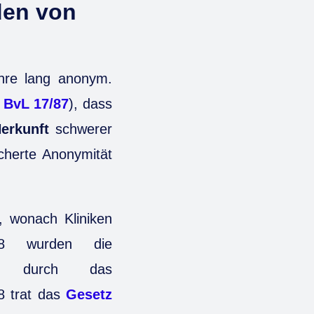
den von
hre lang anonym.
1 BvL 17/87
), dass
erkunft
schwerer
icherte Anonymität
 wonach Kliniken
18 wurden die
uer durch das
8 trat das
Gesetz