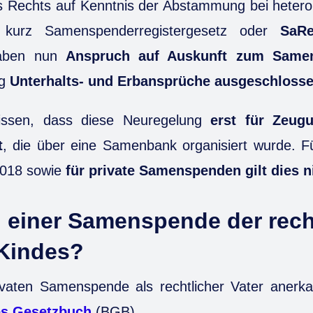
s Rechts auf Kenntnis der Abstammung bei heter
kurz Samenspenderregistergesetz oder
SaR
haben nun
Anspruch auf Auskunft zum Same
ig
Unterhalts- und Erbansprüche ausgeschloss
wissen, dass diese Neuregelung
erst für Zeu
t
, die über eine Samenbank organisiert wurde. F
2018 sowie
für private Samenspenden gilt dies n
i einer Samenspende der rech
 Kindes?
ivaten Samenspende als rechtlicher Vater anerka
es Gesetzbuch
(BGB).