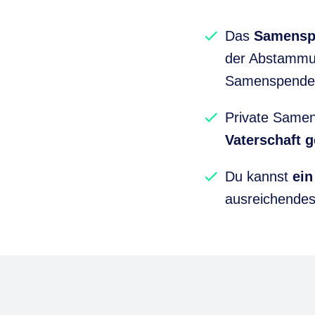
Das
Samenspe
der Abstammun
Samenspender
Private Same
Vaterschaft ge
Du kannst
ein
ausreichendes