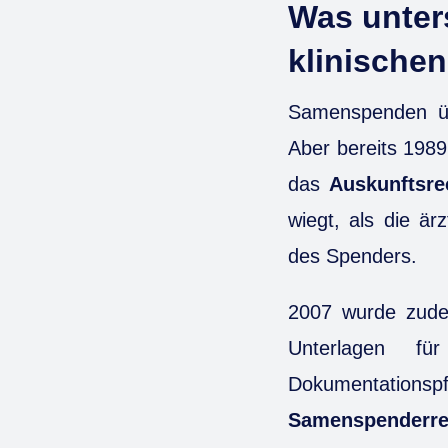
Was unter
klinische
Samenspenden üb
Aber bereits 1989
das
Auskunftsre
wiegt, als die är
des Spenders.
2007 wurde zu
Unterlagen f
Dokumentatio
Samenspenderre