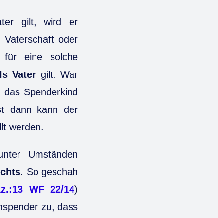
er gilt, wird er
r Vaterschaft oder
g für eine solche
ls Vater
gilt. War
s das Spenderkind
rst dann kann der
llt werden.
unter Umständen
echts
. So geschah
z.:13 WF 22/14
)
nspender zu, dass