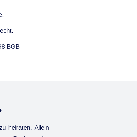
e.
echt.
298 BGB
?
u heiraten. Allein