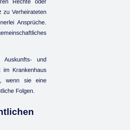
eren Rechte oder
z zu Verheirateten
inerlei Ansprüche.
gemeinschaftliches
n Auskunfts- und
it im Krankenhaus
r, wenn sie eine
tliche Folgen.
htlichen