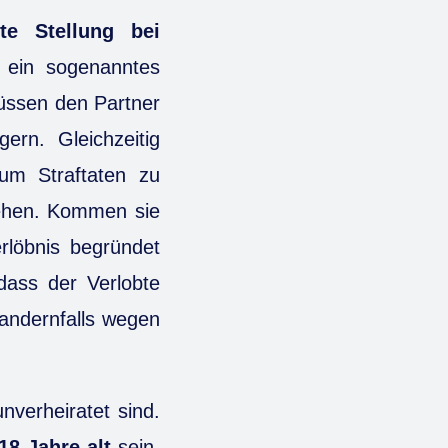
te Stellung bei
n ein sogenanntes
üssen den Partner
ern. Gleichzeitig
 um Straftaten zu
gehen. Kommen sie
erlöbnis begründet
dass der Verlobte
 andernfalls wegen
nverheiratet sind.
18 Jahre alt
sein.