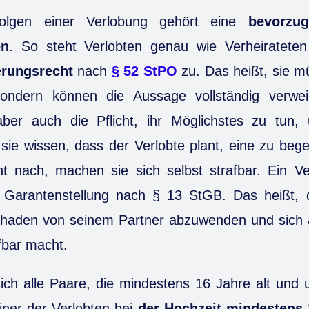
olgen einer Verlobung gehört eine
bevorzug
en
. So steht Verlobten genau wie Verheiratete
rungsrecht
nach
§ 52 StPO
zu. Das heißt, sie m
sondern können die Aussage vollständig verweig
ber auch die Pflicht, ihr Möglichstes zu tun,
 sie wissen, dass der Verlobte plant, eine zu be
cht nach, machen sie sich selbst strafbar. Ein V
Garantenstellung nach § 13 StGB. Das heißt, 
 Schaden von seinem Partner abzuwenden und sich
fbar macht.
ich alle Paare, die mindestens 16 Jahre alt und u
iner der Verlobten bei
der Hochzeit mindestens 