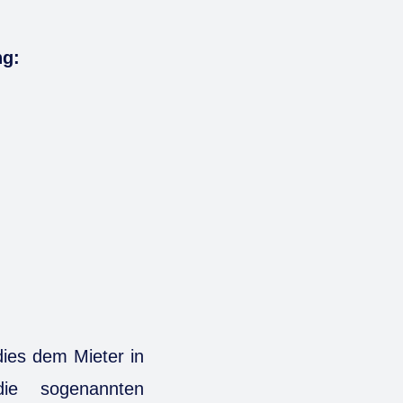
ng:
ies dem Mieter in
ie sogenannten