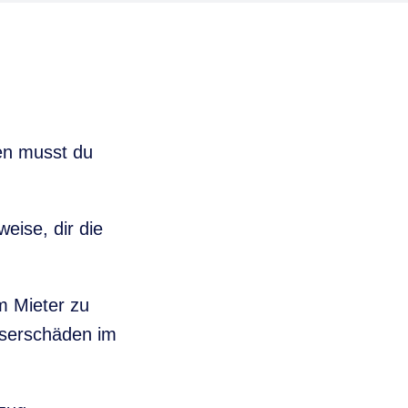
en musst du
ise, dir die
m Mieter zu
sserschäden im