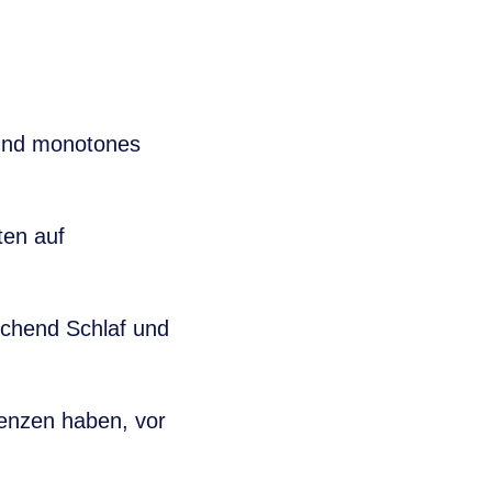
 und monotones
ten auf
ichend Schlaf und
enzen haben, vor