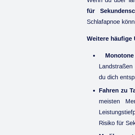
für Sekundensc
Schlafapnoe könn
Weitere häufige 
Monotone 
Landstraßen 
du dich ents
Fahren zu T
meisten Me
Leistungstief
Risiko für Se