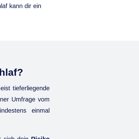
af kann dir ein
hlaf?
ist tieferliegende
 einer Umfrage vom
destens einmal
t sich dein
Risiko