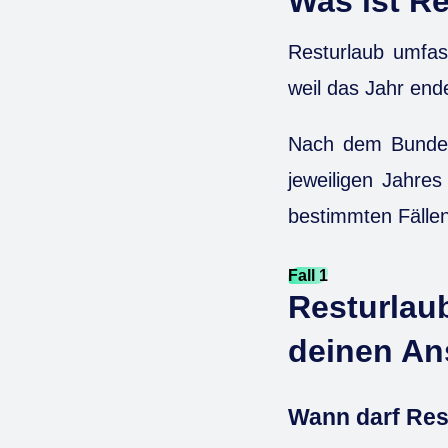
Was ist R
Resturlaub umfas
weil das Jahr ende
Nach dem Bundesu
jeweiligen Jahre
bestimmten Fälle
Fall 1
Resturlau
deinen An
Wann darf Res