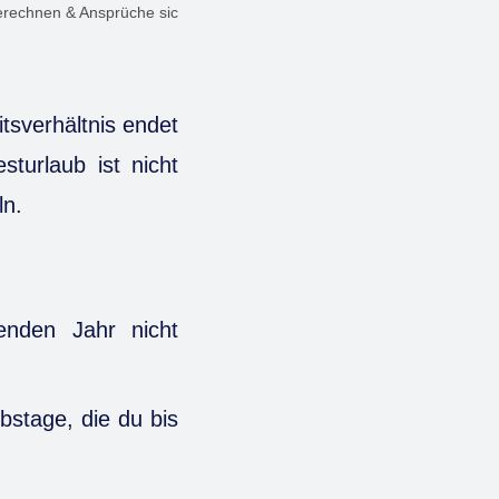
berechnen & Ansprüche sichern
tsverhältnis endet
turlaub ist nicht
ln.
enden Jahr nicht
ubstage, die du bis