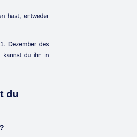
en hast, entweder
 31. Dezember des
 kannst du ihn in
t du
n?