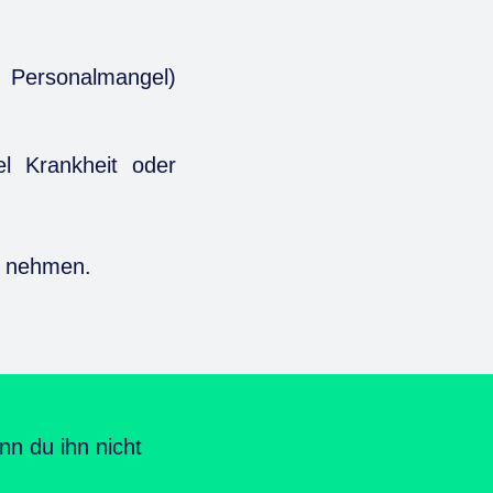
r Personalmangel)
l Krankheit oder
nehmen.
nn du ihn nicht