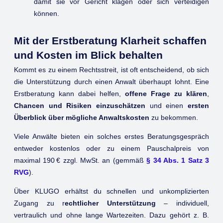
damit sie vor Gericht klagen oder sich verteidigen
können.
Mit der Erstberatung Klarheit schaffen
und Kosten im Blick behalten
Kommt es zu einem Rechtsstreit, ist oft entscheidend, ob sich
die Unterstützung durch einen Anwalt überhaupt lohnt. Eine
Erstberatung kann dabei helfen,
offene Frage zu klären
,
Chancen und Risiken einzuschätzen
und einen
ersten
Überblick über mögliche Anwaltskosten
zu bekommen.
Viele Anwälte bieten ein solches erstes Beratungsgespräch
entweder kostenlos oder zu einem Pauschalpreis von
maximal 190 € zzgl. MwSt. an (gemmäß
§ 34 Abs. 1 Satz 3
RVG
).
Über KLUGO erhältst du schnellen und unkomplizierten
Zugang zu r
echtlicher Unterstützung
– individuell,
vertraulich und ohne lange Wartezeiten. Dazu gehört z. B.