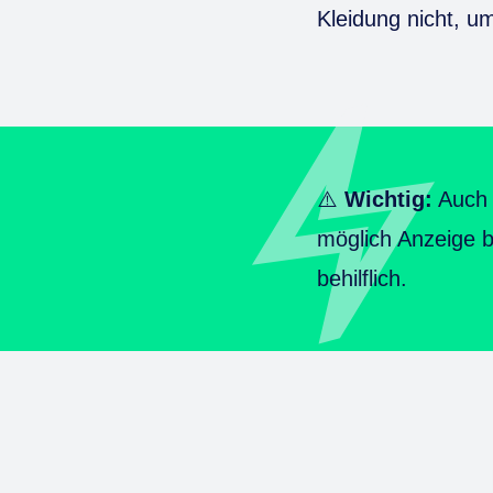
Kleidung nicht, u
⚠️
Wichtig:
Auch w
möglich Anzeige be
behilflich.