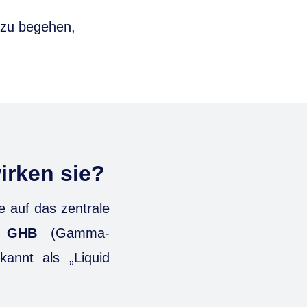
 zu begehen,
irken sie?
e auf das zentrale
m
GHB
(Gamma-
annt als „Liquid