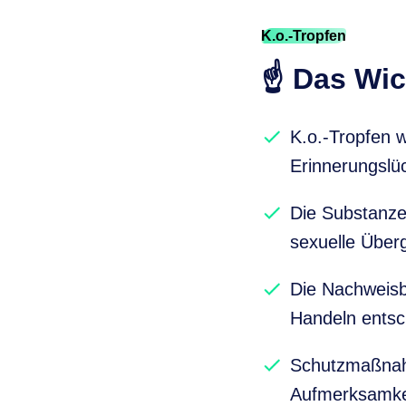
K.o.-Tropfen
☝️ Das Wic
K.o.-Tropfen w
Erinnerungslü
Die Substanze
sexuelle Überg
Die Nachweisba
Handeln entsc
Schutzmaßnah
Aufmerksamkei