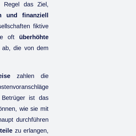
r Regel das Ziel,
 und finanziell
llschaften fiktive
ie oft
überhöhte
 ab, die von dem
eise
zahlen die
ostenvoranschläge
 Betrüger ist das
können, wie sie mit
haupt durchführen
teile
zu erlangen,