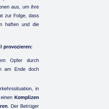
ionen aus, um ihre
t zur Folge, dass
n haften und die
l provozieren:
 dem Opfer durch
nn am Ende doch
kehrssituation, in
r einen
Komplizen
ren
. Der Betrüger