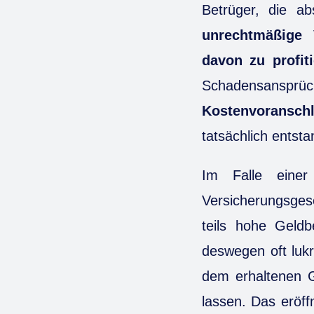
Betrüger, die ab
unrechtmäßige 
davon zu profit
Schadensansprü
Kostenvoransch
tatsächlich ents
Im Falle ein
Versicherungsges
teils hohe Geldb
deswegen oft lukra
dem erhaltenen G
lassen. Das eröff