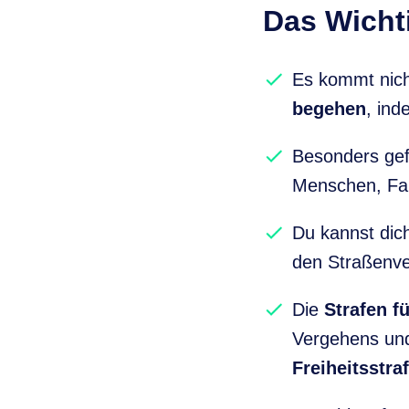
Das Wichti
Es kommt nich
begehen
, ind
Besonders gef
Menschen, Fah
Du kannst di
den Straßenver
Die
Strafen f
Vergehens und 
Freiheitsstra