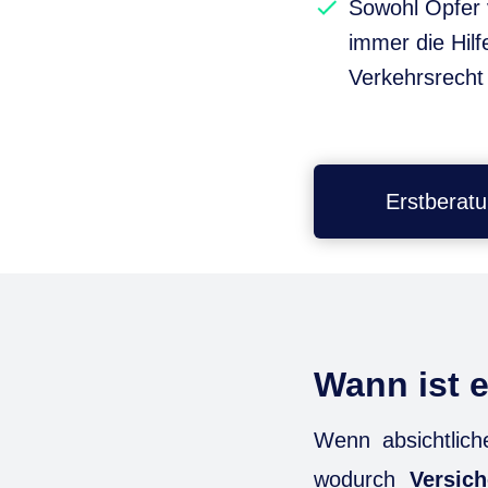
Sowohl Opfer v
immer die Hil
Verkehrsrecht
Erstberat
Wann ist e
Wenn absichtlic
wodurch
Versic