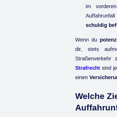
im vordere
Auffahrunfall
schuldig be
Wenn du
potenz
dir, stets auf
Straßenverkehr 
Strafrecht
sind je
einen
Versicheru
Welche Zie
Auffahrunf