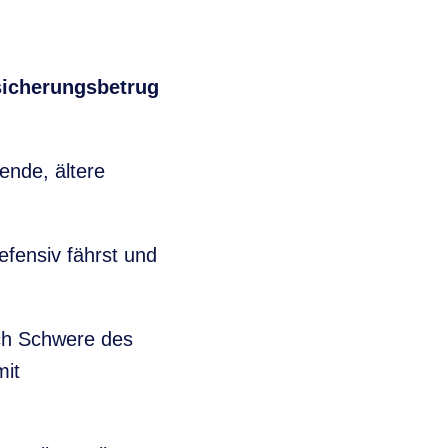
sicherungsbetrug
rende, ältere
efensiv fährst und
ch Schwere des
mit