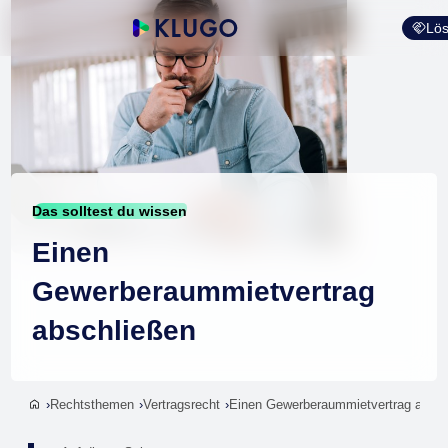
Lös
Das solltest du wissen
Einen
Gewerberaummietvertrag
abschließen
Rechtsthemen
Vertragsrecht
Einen Gewerberaummietvertrag absch