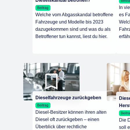
Dieselskandal betroffen?
Beitr
In v
Beitrag
Welche vom Abgasskandal betroffene
es Fa
Fahrzeuge und Modelle bis 2023
Welc
dazugekommen sind und was du als
Fahrz
Betroffener tun kannst, liest du hier.
erfäh
Dieselfahrzeuge zurückgeben
Diese
Herst
Beitrag
Diesel-Besitzer können ihren alten
Beitr
Diesel oft zurückgeben – einen
Die D
Überblick über rechtliche
soll 