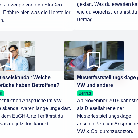
geklärt. Was du erwarten k
elfahrzeuge von den Straßen
wie du vorgehst, erfährst du
. Erfahre hier, was die Hersteller
Beitrag.
n.
ieselskandal: Welche
Musterfeststellungsklage
rüche haben Betroffene?
VW und andere
ag
Beitrag
rechtlichen Ansprüche im VW
Ab November 2018 kannst d
lskandal waren lange ungeklärt.
als Dieselfahrer einer
dem EuGH-Urteil erfährst du
Musterfeststellungsklage
 was du jetzt tun kannst.
anschließen, um Ansprüch
VW & Co. durchzusetzen.