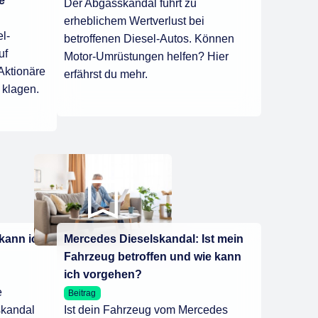
e
Der Abgasskandal führt zu
erheblichem Wertverlust bei
l-
betroffenen Diesel-Autos. Können
uf
Motor-Umrüstungen helfen? Hier
Aktionäre
erfährst du mehr.
 klagen.
kann ich
Mercedes Dieselskandal: Ist mein
Fahrzeug betroffen und wie kann
ich vorgehen?
e
Beitrag
kandal
Ist dein Fahrzeug vom Mercedes