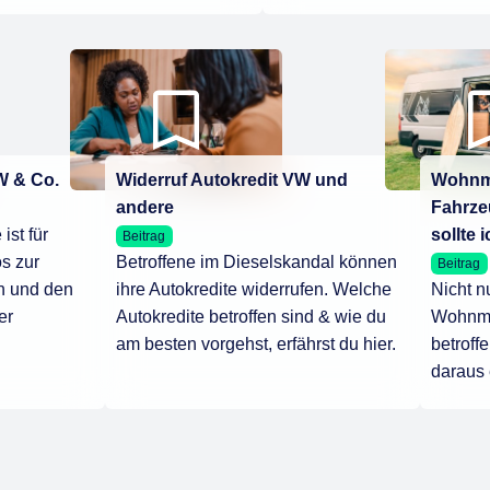
W & Co.
Widerruf Autokredit VW und
Wohnmo
andere
Fahrze
st für
sollte
Beitrag
os zur
Betroffene im Dieselskandal können
Beitrag
n und den
ihre Autokredite widerrufen. Welche
Nicht n
er
Autokredite betroffen sind & wie du
Wohnmo
am besten vorgehst, erfährst du hier.
betroff
daraus 