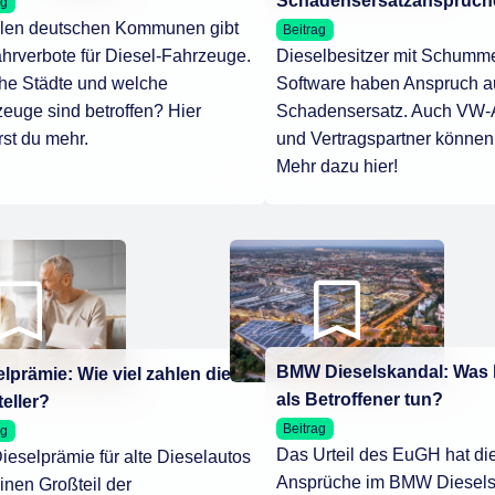
Schadensersatzansprüch
ag
ielen deutschen Kommunen gibt
Beitrag
hrverbote für Diesel-Fahrzeuge.
Dieselbesitzer mit Schumme
he Städte und welche
Software haben Anspruch a
euge sind betroffen? Hier
Schadensersatz. Auch VW-
rst du mehr.
und Vertragspartner können
Mehr dazu hier!
BMW Dieselskandal: Was 
lprämie: Wie viel zahlen die
als Betroffener tun?
eller?
Beitrag
ag
Das Urteil des EuGH hat di
ieselprämie für alte Dieselautos
Ansprüche im BMW Diesels
einen Großteil der